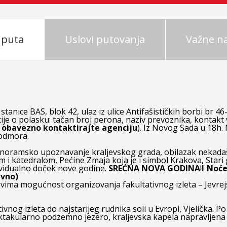
 puta
Uslovi putovanja
Važne 
anice BAS, blok 42, ulaz iz ulice Antifašističkih borbi br 46
cije o polasku: tačan broj perona, naziv prevoznika, kontakt
, obavezno kontaktirajte agenciju
). Iz Novog Sada u 18h.
 odmora.
oramsko upoznavanje kraljevskog grada, obilazak nekadaš
m i katedralom, Pećine Zmaja koja je i simbol Krakova, Star
ividualno doček nove godine.
SREĆNA NOVA GODINA
!!!
Noće
ivno)
ima mogućnost organizovanja fakultativnog izleta – Jevrej
vnog izleta do najstarijeg rudnika soli u Evropi, Vjelička. 
takularno podzemno jezero, kraljevska kapela napravljena od