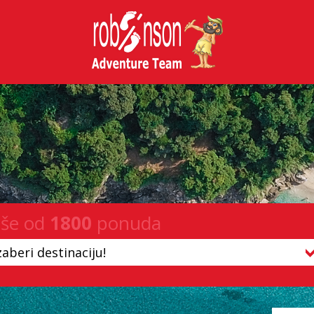
iše od
1800
ponuda
zaberi destinaciju!