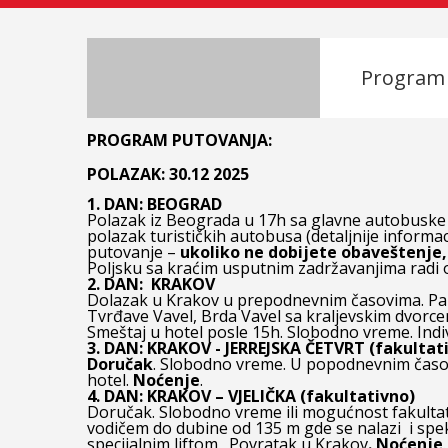
Program
PROGRAM PUTOVANJA:
POLAZAK: 30.12 2025
1. DAN:
BEOGRAD
Polazak iz Beograda u 17h sa glavne autobuske st
polazak turističkih autobusa (detaljnije informa
putovanje –
ukoliko ne dobijete obaveštenje
Poljsku sa kraćim usputnim zadržavanjima radi
2. DAN:
KRAKOV
Dolazak u Krakov u prepodnevnim časovima. Pan
Tvrđave Vavel, Brda Vavel sa kraljevskim dvorce
Smeštaj u hotel posle 15h. Slobodno vreme. Ind
3. DAN: KRAKOV - JERREJSKA ČETVRT (fakultat
Doručak
. Slobodno vreme. U popodnevnim časov
hotel.
Noćenje
.
4. DAN:
KRAKOV – VJELIČKA (
fakultativno
)
Doručak. Slobodno vreme ili mogućnost fakultati
vodičem do dubine od 135 m gde se nalazi i spek
specijalnim liftom. Povratak u Krakov
.
Noćenje
.