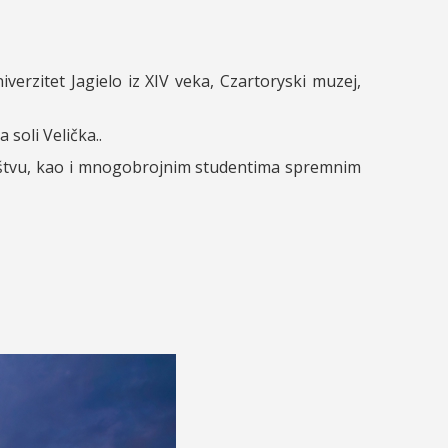
erzitet Jagielo iz XIV veka, Czartoryski muzej,
soli Velička..
vištvu, kao i mnogobrojnim studentima spremnim