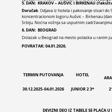
5. DAN
:
KRAKOV – AUŠVIC I BIRKENAU (
fakult
Doručak
. Odjava iz hotela i pakovanje stvari 
koncentracionom logoru Aušvic – Birkenau (dan
Srbiju. Noćna vožnja sa usputnim zadržavanjima
6. DAN:
BEOGRAD
Dolazak u Beograd na mesto polaska u ranim jut
POVRATAK: 04.01.2026.
Cenovnik br.1 o
TERMIN PUTOVANJA
HOTEL
AR
30.12.2025-04.01.2026
JUNIOR 2 3*
2
DEVIZNI DEO IZ TABELE SE PLAĆA