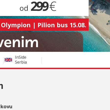
299
€
od
 Olympion | Pilion bus 15.08.
InSide
Serbia
m
akovu