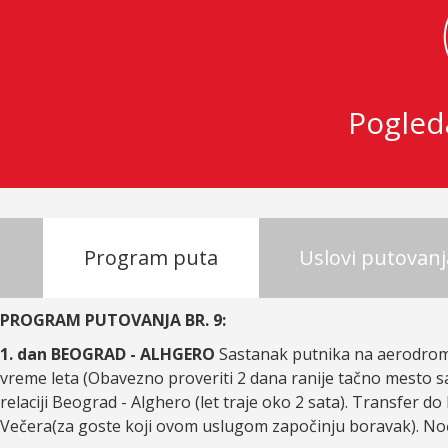
Pogled
Program puta
Uslovi putovanj
PROGRAM PUTOVANJA BR. 9:
1. dan BEOGRAD - ALHGERO
Sastanak putnika na aerodromu
vreme leta (Obavezno proveriti 2 dana ranije tačno mesto sa
relaciji Beograd - Alghero (let traje oko 2 sata). Transfer d
Večera(za goste koji ovom uslugom započinju boravak). No