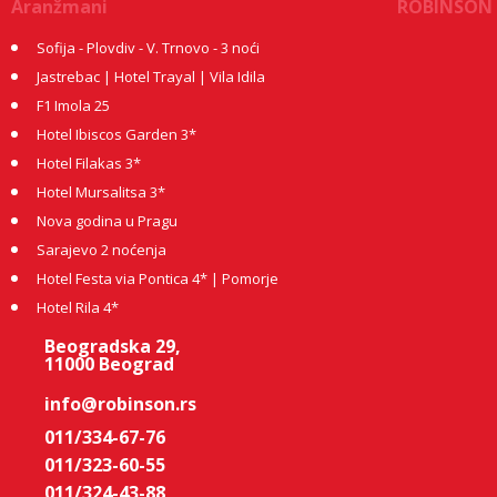
Aranžmani
ROBINSON
Sofija - Plovdiv - V. Trnovo - 3 noći
Jastrebac | Hotel Trayal | Vila Idila
F1 Imola 25
Hotel Ibiscos Garden 3*
Hotel Filakas 3*
Hotel Mursalitsa 3*
Nova godina u Pragu
Sarajevo 2 noćenja
Hotel Festa via Pontica 4* | Pomorje
Hotel Rila 4*
Beogradska 29,
11000 Beograd
info@robinson.rs
011/334-67-76
011/323-60-55
011/324-43-88