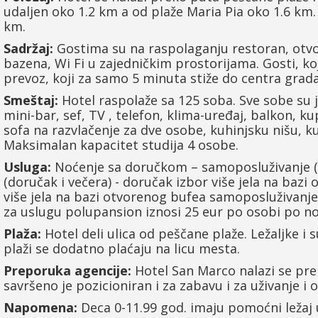
udaljen oko 1.2 km a od plaže Maria Pia oko 1.6 km
km.
Sadržaj:
Gostima su na raspolaganju restoran, otvo
bazena, Wi Fi u zajedničkim prostorijama. Gosti, koji
prevoz, koji za samo 5 minuta stiže do centra grada
Smeštaj:
Hotel raspolaže sa 125 soba. Sve sobe su 
mini-bar, sef, TV , telefon, klima-uređaj, balkon, k
sofa na razvlačenje za dve osobe, kuhinjsku nišu, ku
Maksimalan kapacitet studija 4 osobe.
Usluga:
Noćenje sa doručkom – samoposluživanje (iz
(doručak i večera) - doručak izbor više jela na baz
više jela na bazi otvorenog bufea samoposluživanje (
za uslugu polupansion iznosi 25 eur po osobi po no
Plaža:
Hotel deli ulica od peščane plaže. Ležaljke i
plaži se dodatno plaćaju na licu mesta.
Preporuka agencije:
Hotel San Marco nalazi se pre
savršeno je pozicioniran i za zabavu i za uživanje i
Napomena:
Deca 0-11.99 god. imaju pomoćni ležaj u