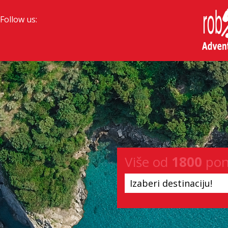
Follow us:
Više od
1800
pon
Izaberi destinaciju!