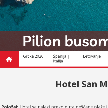
Grčka 2026
Španija |
Letovanje
Italija
Hotel San M
Položaj:
Hotel se nalazi preko puta peščane plaže i