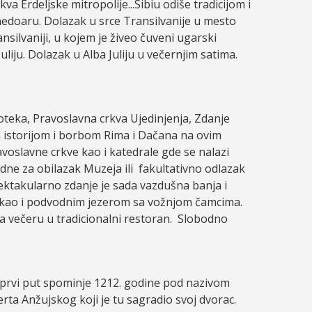
a Erdeljske mitropolije...Sibiu odiše tradicijom i
unedoaru. Dolazak u srce Transilvanije u mesto
silvaniji, u kojem je živeo čuveni ugarski
iju. Dolazak u Alba Juliju u večernjim satima.
teka, Pravoslavna crkva Ujedinjenja, Zdanje
m istorijom i borbom Rima i Dačana na ovim
voslavne crkve kao i katedrale gde se nalazi
dne za obilazak Muzeja ili fakultativno odlazak
ektakularno zdanje je sada vazdušna banja i
m kao i podvodnim jezerom sa vožnjom čamcima.
a večeru u tradicionalni restoran. Slobodno
 prvi put spominje 1212. godine pod nazivom
ta Anžujskog koji je tu sagradio svoj dvorac.