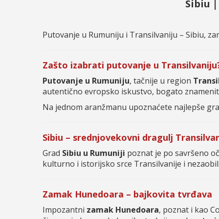
Sibiu 
Putovanje u Rumuniju i Transilvaniju – Sibiu, za
Zašto izabrati putovanje u Transilvaniju
Putovanje u Rumuniju
, tačnije u region
Transi
autentično evropsko iskustvo, bogato znamenit
Na jednom aranžmanu upoznaćete najlepše grado
Sibiu – srednjovekovni dragulj Transilvan
Grad
Sibiu u Rumuniji
poznat je po savršeno oču
kulturno i istorijsko srce Transilvanije i nezao
Zamak Hunedoara – bajkovita tvrđava
Impozantni
zamak Hunedoara
, poznat i kao C