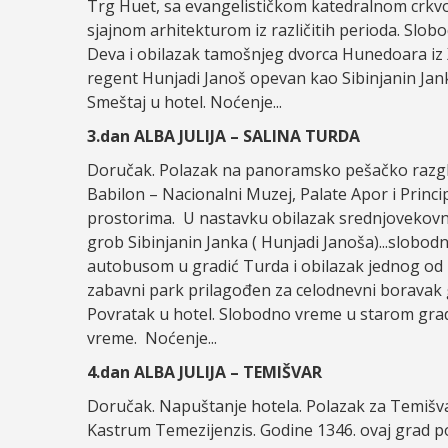
Trg Huet, sa evangelističkom katedralnom crkvom i
sjajnom arhitekturom iz različitih perioda. Slob
Deva i obilazak tamošnjeg dvorca Hunedoara iz X
regent Hunjadi Janoš opevan kao Sibinjanin Janko
Smeštaj u hotel. Noćenje...
3.dan ALBA JULIJA – SALINA TURDA
Doručak. Polazak na panoramsko pešačko razgled
Babilon – Nacionalni Muzej, Palate Apor i Prin
prostorima. U nastavku obilazak srednjovekovnih
grob Sibinjanin Janka ( Hunjadi Janoša)...slobo
autobusom u gradić Turda i obilazak jednog od n
zabavni park prilagođen za celodnevni boravak 
Povratak u hotel. Slobodno vreme u starom gradu
vreme. Noćenje...
4.dan ALBA JULIJA – TEMIŠVAR
Doručak. Napuštanje hotela. Polazak za Temišva
Kastrum Temezijenzis. Godine 1346. ovaj grad po