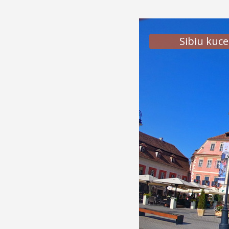
Sibiu kuce
Sibiu m