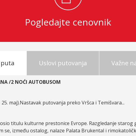
Pogledajte cenovnik
 puta
Uslovi putovanja
Važne 
A /2 NOĆI AUTOBUSOM
25. maj).Nastavak putovanja preko Vršca i Temišvara...
nosio titulu kulturne prestonice Evrope. Razgledanje starog g
em se, između ostalog, nalaze Palata Brukental i rimokatoličk