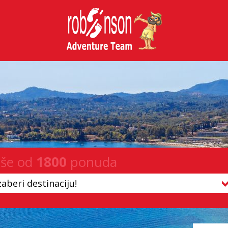
iše od
1800
ponuda
zaberi destinaciju!