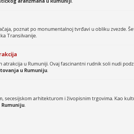
stičkog aranžmana u Rumuniji
.
ačaja, poznat po monumentalnoj tvrđavi u obliku zvezde. Š
ka Transilvanije.
rakcija
ih atrakcija u Rumuniji. Ovaj fascinantni rudnik soli nudi po
tovanja u Rumuniju
.
, secesijskom arhitekturom i živopisnim trgovima. Kao kul
i Rumuniju
.