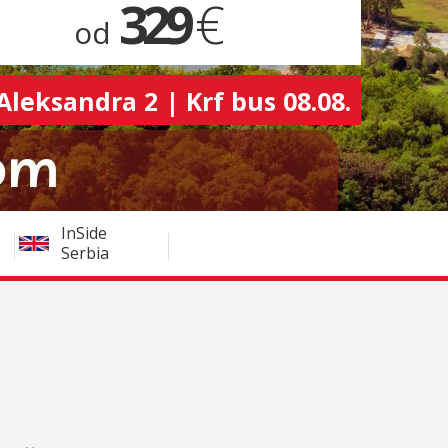
329
€
od
 Aleksandra 2 | Krf bus 08.08.
InSide
Serbia