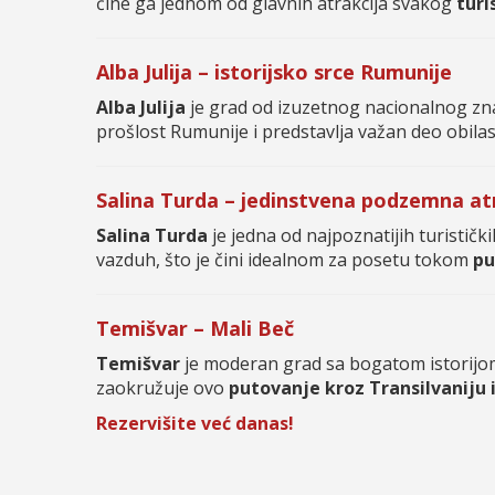
čine ga jednom od glavnih atrakcija svakog
turi
Alba Julija – istorijsko srce Rumunije
Alba Julija
je grad od izuzetnog nacionalnog zn
prošlost Rumunije i predstavlja važan deo obilas
Salina Turda – jedinstvena podzemna at
Salina Turda
je jedna od najpoznatijih turističk
vazduh, što je čini idealnom za posetu tokom
pu
Temišvar – Mali Beč
Temišvar
je moderan grad sa bogatom istorijom
zaokružuje ovo
putovanje kroz Transilvaniju 
Rezervišite već danas!