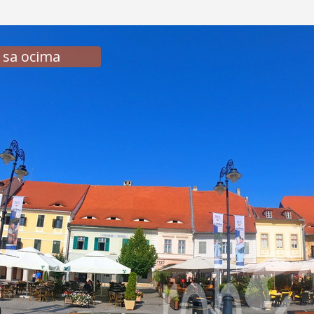
 sa ocima
ali trg