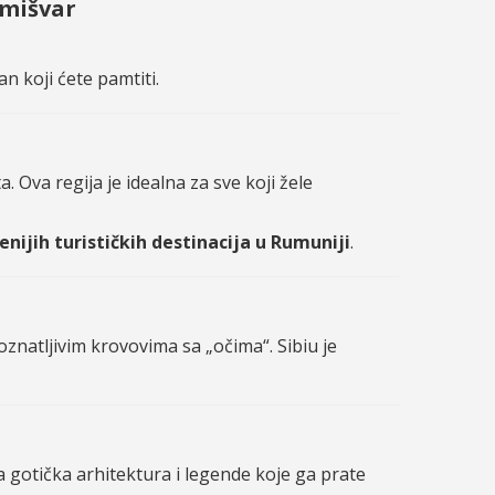
emišvar
n koji ćete pamtiti.
a. Ova regija je idealna za sve koji žele
nijih turističkih destinacija u Rumuniji
.
znatljivim krovovima sa „očima“. Sibiu je
a gotička arhitektura i legende koje ga prate