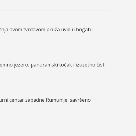
etnja ovom tvrđavom pruža uvid u bogatu
dzemno jezero, panoramski točak i izuzetno čist
turni centar zapadne Rumunije, savršeno