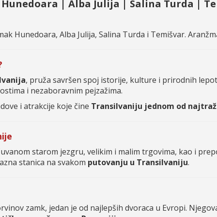
| Hunedoara | Alba Julija | Salina Turda | T
mak Hunedoara, Alba Julija, Salina Turda i Temišvar. Aranžma
?
lvanija
, pruža savršen spoj istorije, kulture i prirodnih lepot
ostima i nezaboravnim pejzažima.
ve i atrakcije koje čine
Transilvaniju jednom od najtraže
ije
vanom starom jezgru, velikim i malim trgovima, kao i prepo
bilazna stanica na svakom
putovanju u Transilvaniju
.
orvinov zamk, jedan je od najlepših dvoraca u Evropi. Njegov