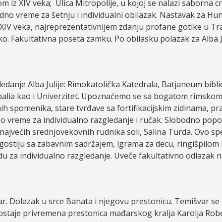
z XIV veka; Ulica Mitropolije, u kojoj se nalazi saborna crkv
odno vreme za šetnju i individualni obilazak. Nastavak za H
IV veka, najreprezentativnijem zdanju profane gotike u Tran
. Fakultativna poseta zamku. Po obilasku polazak za Alba Jul
anje Alba Julije: Rimokatolička Katedrala, Batjaneum biblio
cipalia kao i Univerzitet. Upoznaćemo se sa bogatom rimsko
 spomenika, stare tvrđave sa fortifikacijskim zidinama, pra
dno vreme za individualno razgledanje i ručak. Slobodno popo
ajvećih srednjovekovnih rudnika soli, Salina Turda. Ovo sp
gostiju sa zabavnim sadržajem, igrama za decu, ringišpilo
 za individualno razgledanje. Uveče fakultativno odlazak n
r. Dolazak u srce Banata i njegovu prestonicu. Temišvar se
staje privremena prestonica mađarskog kralja Karolja Rober