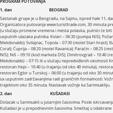
PROGRAM PUTOVANJA
1. dan BEOGRAD
Sastanak grupe je u Beogradu, na Sajmu, ispred hale 11, da
Organizatora putovanja www.turisttrade.com, 30 minuta pr
(u slučaju promene vremena i mesta polaska, putnici će bi
usputnih ulazaka putnika: Kolari – 06:30 (pumpa NIS); Požar
Mekdonalds); Svilajnac, Topola – 07:30 (motel Stari hrast); 
Coral); Ćuprija – 08:20 (motel Ravanica); Paraćin – 08:25 (re
NIS); Niš – 09:10 (kod marketa DIS); Dimitrovgrad – 10:40 (
Mekdonalds) – 07:15 ili u slučaju nepredviđenih okolnosti Kr
restoran Hepi – 10:40 (u trajanju od oko 40 minuta), restora
restoran Egbir u Turskoj – 06:00 (u trajanju od oko 30 min
sa usputnim zadržavanjima radi graničnih formalnosti. Vožn
trajektom oko 35 minuta. Nastavak vožnje ka Sarimsakliju.
2. dan
KUŠADASI
Dolazak u Sarimsakli u jutarnjim časovima. Posle iskrcavan
Kušadasi je u prepodnevnim šasovima. Smeštaj u odabrane o