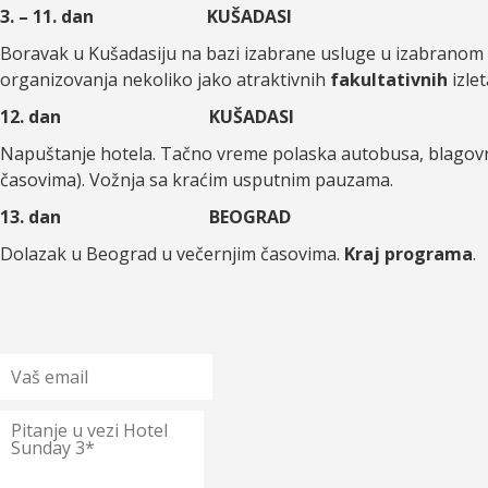
3. – 11. dan
KUŠADASI
Boravak u Kušadasiju na bazi izabrane usluge u izabranom 
organizovanja nekoliko jako atraktivnih
fakultativnih
izlet
12. dan
KUŠADASI
Napuštanje hotela. Tačno vreme polaska autobusa, blagov
časovima). Vožnja sa kraćim usputnim pauzama.
13. dan
BEOGRAD
Dolazak u Beograd u večernjim časovima.
Kraj programa
.