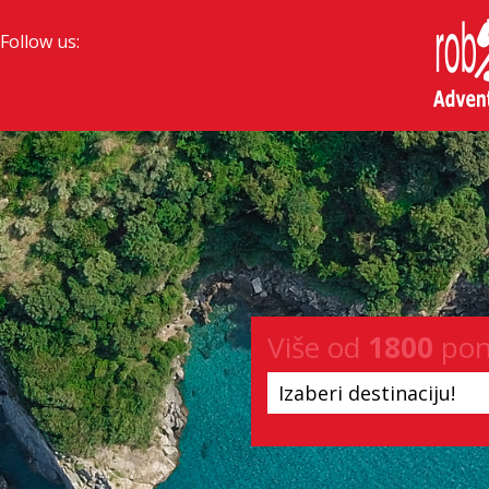
Follow us:
Više od
1800
pon
Izaberi destinaciju!