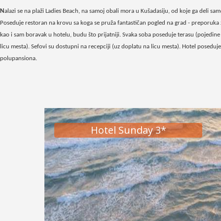
N
alazi se na plaži Ladies Beach, na samoj obali mora u Kušadasiju, od koje ga deli sam
Poseduje restoran na krovu sa koga se pruža fantastičan pogled na grad - preporuka za
kao i sam boravak u hotelu, budu što prijatniji. Svaka soba poseduje terasu (pojedine 
licu mesta). Sefovi su dostupni na recepciji (uz doplatu na licu mesta). Hotel posedu
polupansiona.
Hotel Sunday 3*
Hotel Sunday 3*