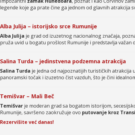
Impozantni
zamak Hunedoara
, poznat i kao Corvinov zamk
legende koje ga prate čine ga jednom od glavnih atrakcija 
Alba Julija – istorijsko srce Rumunije
Alba Julija
je grad od izuzetnog nacionalnog značaja, pozn
pruža uvid u bogatu prošlost Rumunije i predstavlja važan d
Salina Turda – jedinstvena podzemna atrakcija
Salina Turda
je jedna od najpoznatijih turističkih atrakcija
panoramski točak i izuzetno čist vazduh, što je čini ideal
Temišvar – Mali Beč
Temišvar
je moderan grad sa bogatom istorijom, secesijsk
Rumunije, savršeno zaokružuje ovo
putovanje kroz Transi
Rezervišite već danas!