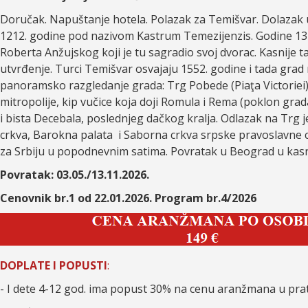
Doručak. Napuštanje hotela. Polazak za Temišvar. Dolazak u
1212. godine pod nazivom Kastrum Temezijenzis. Godine 134
Roberta Anžujskog koji je tu sagradio svoj dvorac. Kasnije 
utvrđenje. Turci Temišvar osvajaju 1552. godine i tada grad
panoramsko razgledanje grada: Trg Pobede (Piaţa Victoriei
mitropolije, kip vučice koja doji Romula i Rema (poklon grada
i bista Decebala, poslednjeg dačkog kralja. Odlazak na Trg j
crkva, Barokna palata i Saborna crkva srpske pravoslavne 
za Srbiju u popodnevnim satima. Povratak u Beograd u kasn
Povratak: 03.05./13.11.2026.
Cenovnik br.1 od 22.01.2026. Program br.4/2026
DOPLATE I POPUSTI
:
- I dete 4-12 god. ima popust 30% na cenu aranžmana u prat