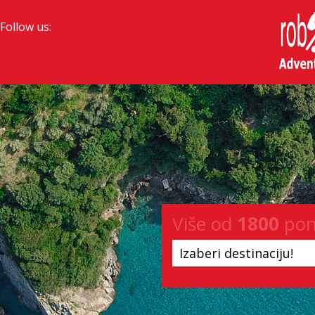
Follow us:
Više od
1800
pon
Izaberi destinaciju!