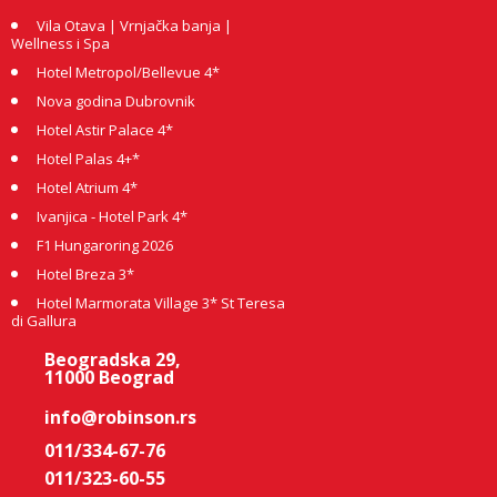
Vila Otava | Vrnjačka banja |
Wellness i Spa
Hotel Metropol/Bellevue 4*
Nova godina Dubrovnik
Hotel Astir Palace 4*
Hotel Palas 4+*
Hotel Atrium 4*
Ivanjica - Hotel Park 4*
F1 Hungaroring 2026
Hotel Breza 3*
Hotel Marmorata Village 3* St Teresa
di Gallura
Beogradska 29,
11000 Beograd
info@robinson.rs
011/334-67-76
011/323-60-55