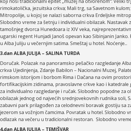
koji nosi tradicionalni epitet „muzej na otvorenom“: Veliki t
rimokatolička, jezuitska crkva; Mali trg, sa Savetnom kulom
Mitropolije, u kojoj se nalazi saborna crkva Erdeljske mitropol
Slobodno vreme za šetnju i individualni obilazak. Nastavak 
tamošnjeg dvorca Hunedoara iz XIV veka, najreprezentativni
ugarski regent Hunjadi Janoš opevan kao Sibinjanin Janko. F
u Alba Juliju u večernjim satima. Smeštaj u hotel. Noćenje...
3.dan ALBA JULIJA – SALINA TURDA
Doručak. Polazak na panoramsko pešačko razgledanje Alba J
crkva Ujedinjenja, Zdanje Babilon – Nacionalni Muzej, Palat
rimskom istorijom i borbom Rima i Dačana na ovim prostor
fortifikacijskim zidinama, pravoslavne crkve kao i katedrale
za individualno razgledanje i ručak. Slobodno popodne za o
obilazak jednog od najvećih srednjovekovnih rudnika soli, 
zabavni park prilagođen za celodnevni boravak gostiju sa 
jezerom sa vožnjom čamcima. Povratak u hotel. Slobodno vr
odlazak na večeru u tradicionalni restoran. Slobodno vreme
4.dan ALBA JULIJA – TEMIŠVAR