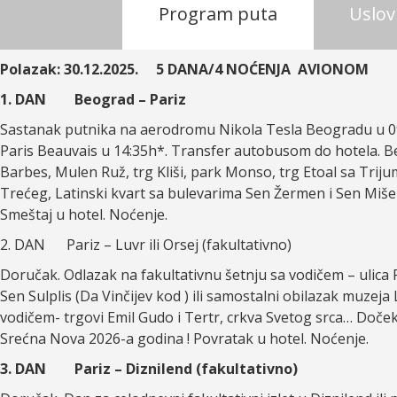
Program puta
Uslov
Polazak: 30.12.2025. 5 DANA/4 NOĆENJA AVIONOM
1. DAN Beograd – Pariz
Sastanak putnika na aerodromu Nikola Tesla Beogradu u 09:
Paris Beauvais u 14:35h*. Transfer autobusom do hotela. 
Barbes, Mulen Ruž, trg Kliši, park Monso, trg Etoal sa Trij
Trećeg, Latinski kvart sa bulevarima Sen Žermen i Sen Miš
Smeštaj u hotel. Noćenje.
2. DAN Pariz – Luvr ili Orsej (fakultativno)
Doručak. Odlazak na fakultativnu šetnju sa vodičem – ulica 
Sen Sulplis (Da Vinčijev kod ) ili samostalni obilazak muzeja
vodičem- trgovi Emil Gudo i Tertr, crkva Svetog srca… Doč
Srećna Nova 2026-a godina ! Povratak u hotel. Noćenje.
3. DAN Pariz – Diznilend (fakultativno)