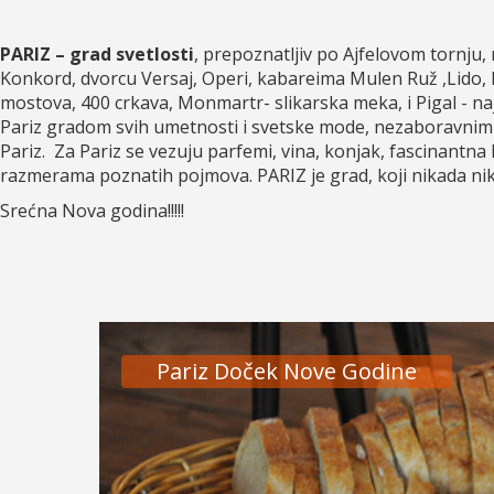
PARIZ – grad svetlosti
, prepoznatljiv po Ajfelovom tornju, 
Konkord, dvorcu Versaj, Operi, kabareima Mulen Ruž ,Lido, 
mostova, 400 crkava, Monmartr- slikarska meka, i Pigal - na
Pariz gradom svih umetnosti i svetske mode, nezaboravnim 
Pariz. Za Pariz se vezuju parfemi, vina, konjak, fascinantna 
razmerama poznatih pojmova. PARIZ je grad, koji nikada niko
Srećna Nova godina!!!!!
Pariz Doček Nove Godine
Pariz Doček Nove Godine