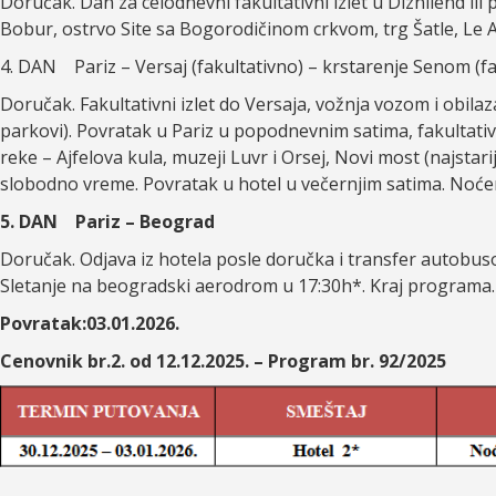
Doručak. Dan za celodnevni fakultativni izlet u Diznilend ili
Bobur, ostrvo Site sa Bogorodičinom crkvom, trg Šatle, Le 
4. DAN Pariz – Versaj (fakultativno) – krstarenje Senom (fa
Doručak. Fakultativni izlet do Versaja, vožnja vozom i obilaz
parkovi). Povratak u Pariz u popodnevnim satima, fakultati
reke – Ajfelova kula, muzeji Luvr i Orsej, Novi most (najstarij
slobodno vreme. Povratak u hotel u večernjim satima. Noće
5. DAN Pariz – Beograd
Doručak. Odjava iz hotela posle doručka i transfer autobu
Sletanje na beogradski aerodrom u 17:30h*. Kraj programa.
Povratak:03.01.2026.
Cenovnik br.2. od 12.12.2025. – Program br. 92/2025