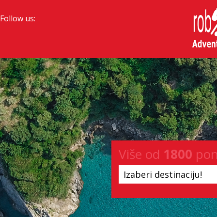
Follow us:
Više od
1800
pon
Izaberi destinaciju!