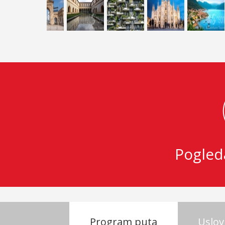
Pogled
Program puta
Uslov