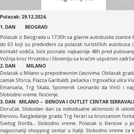
Polazak: 29.12.2024.
1. DAN BEOGRAD
Polazak iz Beograda u 17:30h sa glavne autobuske stanice BAS
do 63 koji su predviđeni za polazak turističkih autobusa (
kontakt vodiča, biće poznate najkasnije 48h pred putovanje
Vožnja kroz Hrvatsku i Sloveniju sa kraćim usputnim zadrž
2. DAN MILANO
Dolazak u Milano u prepodnevnim časovima. Obilazak grada u
zamak Sforca, Piazza Garibaldi, pešacka i trgovačka ulica Vi
Emanuela, Trg Skala, Spomenik Leonardo da Vinči i naj
Slobodno vreme. Noćenje.
3. DAN MILANO – ĐENOVA I OUTLET CENTAR SERRAVALLE
Doručak. Slobodan dan za individualne aktivnosti ili celod
Đenovu. Razgledanje grada: Trg Ferari sa bronzanom font
Svetog Đorđa… Slobodno vreme. Polazak iz Đenove u pos
najpoznatiji shopping centar u Italiji. Slobodno vreme za