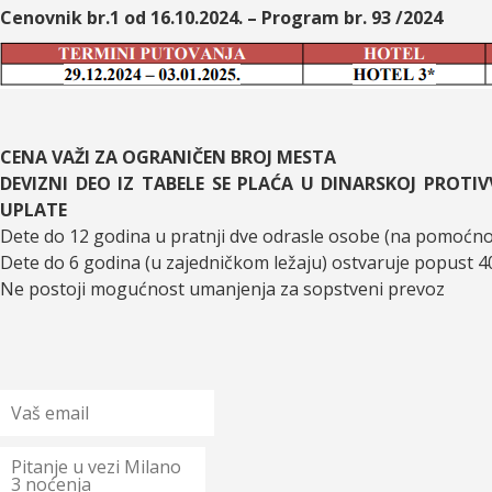
Cenovnik br.1 od 16.10.2024. – Program br. 93 /2024
CENA VAŽI ZA OGRANIČEN BROJ MESTA
DEVIZNI DEO IZ TABELE SE PLAĆA U DINARSKOJ PROT
UPLATE
Dete do 12 godina u pratnji dve odrasle osobe (na pomoćn
Dete do 6 godina (u zajedničkom ležaju) ostvaruje popust
Ne postoji mogućnost umanjenja za sopstveni prevoz