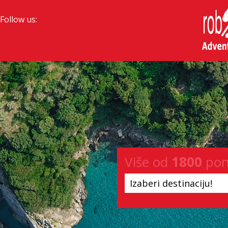
Follow us:
Više od
1800
pon
Izaberi destinaciju!