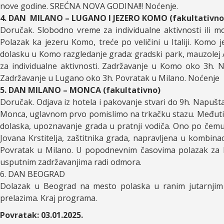
nove godine. SREĆNA NOVA GODINA!!! Noćenje.
4. DAN MILANO – LUGANO I JEZERO KOMO (fakultativno
Doručak. Slobodno vreme za individualne aktivnosti ili m
Polazak ka jezeru Komo, treće po veličini u Italiji. Kom
dolasku u Komo razgledanje grada: gradski park, mauzolej 
za individualne aktivnosti. Zadržavanje u Komo oko 3h. 
Zadržavanje u Lugano oko 3h. Povratak u Milano. Noćenje
5. DAN MILANO – MONCA (fakultativno)
Doručak. Odjava iz hotela i pakovanje stvari do 9h. Napušt
Monca, uglavnom prvo pomislimo na trkačku stazu. Međutim,
dolaska, upoznavanje grada u pratnji vodiča. Ono po čemu 
Jovana Krstitelja, zaštitnika grada, napravljena u kombina
Povratak u Milano. U popodnevnim časovima polazak za 
usputnim zadržavanjima radi odmora.
6. DAN BEOGRAD
Dolazak u Beograd na mesto polaska u ranim jutarnjim 
prelazima. Kraj programa.
Povratak: 03.01.2025.