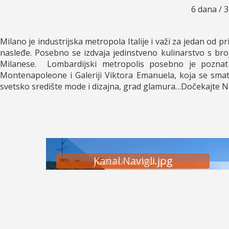
6 dana / 
Milano je industrijska metropola Italije i važi za jedan od
nasleđe. Posebno se izdvaja jedinstveno kulinarstvo s broj
Milanese. Lombardijski metropolis posebno je pozna
Montenapoleone i Galeriji Viktora Emanuela, koja se smat
svetsko središte mode i dizajna, grad glamura…Dočekajte N
Kanal Navigli.jpg