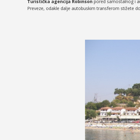
Turistička agencija Robinson
pored samostalnog i au
Preveze, odakle dalje autobuskim transferom stižete d