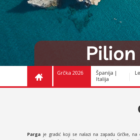
Grčka 2026
Španija |
Le
Italija
Parga
je gradić koji se nalazi na zapadu Grčke, na