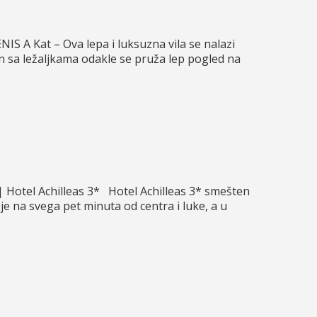
NIS A Kat – Ova lepa i luksuzna vila se nalazi
en sa ležaljkama odakle se pruža lep pogled na
Hotel Achilleas 3* Hotel Achilleas 3* smešten
je na svega pet minuta od centra i luke, a u