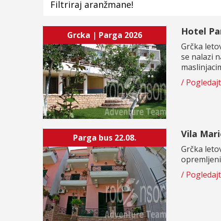
Hotel Pa
Grcka | Parga 2026
Grčka leto
se nalazi 
maslinjacim
/ Pogledaj
Vila Mar
Parga bus 22.08.
Grčka leto
opremljenim
/ Pogledaj