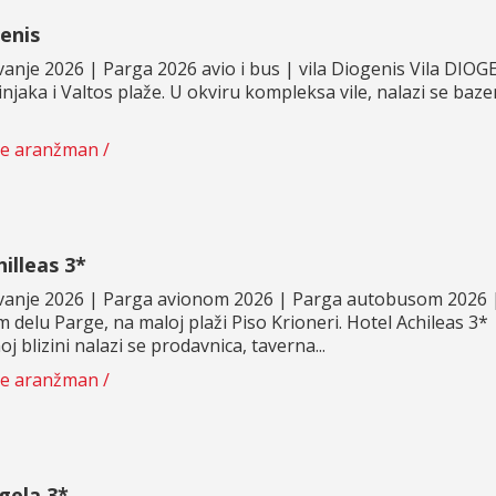
enis
vanje 2026 | Parga 2026 avio i bus | vila Diogenis Vila DIOGE
injaka i Valtos plaže. U okviru kompleksa vile, nalazi se baz
te aranžman /
illeas 3*
vanje 2026 | Parga avionom 2026 | Parga autobusom 2026 | 
 delu Parge, na maloj plaži Piso Krioneri. Hotel Achileas 3* 
 blizini nalazi se prodavnica, taverna...
te aranžman /
gela 3*