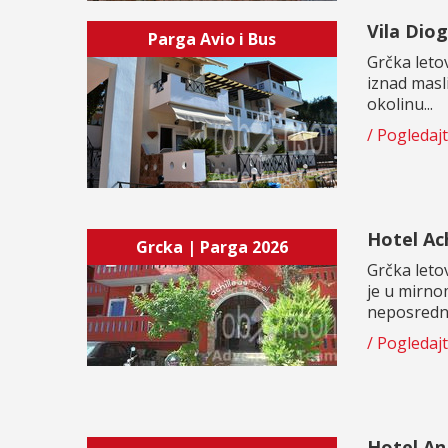
Vila Diog
Parga Avio i Bus
Grčka leto
iznad masl
okolinu...
/ Pogledaj
Hotel Ach
Grcka | Parga 2026
Grčka leto
je u mirnom
neposrednoj
/ Pogledaj
Hotel An