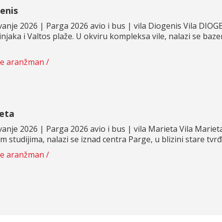
enis
vanje 2026 | Parga 2026 avio i bus | vila Diogenis Vila DIOGE
injaka i Valtos plaže. U okviru kompleksa vile, nalazi se baz
te aranžman /
ieta
vanje 2026 | Parga 2026 avio i bus | vila Marieta Vila Mari
 studijima, nalazi se iznad centra Parge, u blizini stare tvr
te aranžman /