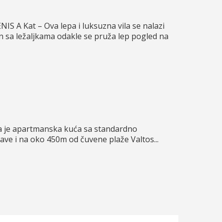
NIS A Kat – Ova lepa i luksuzna vila se nalazi
en sa ležaljkama odakle se pruža lep pogled na
eta je apartmanska kuća sa standardno
đave i na oko 450m od čuvene plaže Valtos...