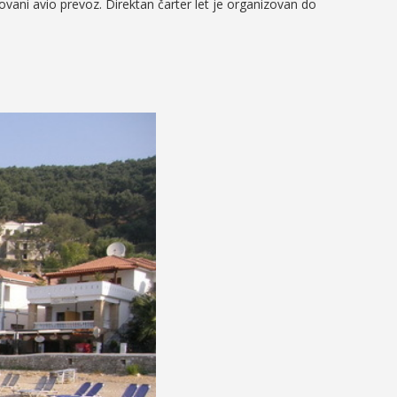
vani avio prevoz. Direktan čarter let je organizovan do