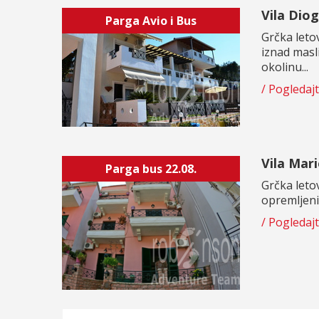
Vila Diog
Parga Avio i Bus
Grčka leto
iznad masl
okolinu...
/ Pogledaj
Vila Mar
Parga bus 22.08.
Grčka leto
opremljenim
/ Pogledaj