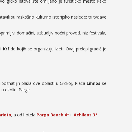
o grčko letovalište omiljeno je turističko mesto kako
stavili su raskošno kulturno istorijsko nasleđe: tri tvđave
imljivi domaćini, uzbudljiv noćni provod, niz festivala,
i Krf
do kojih se organizuju izleti. Ovaj prelepi gradić je
jpoznatijih plaža ove oblasti u Grčkoj, Plaža
Lihnos
se
u okolini Parge.
arieta
, a od hotela
Parga Beach 4*
i
Achileas 3*.