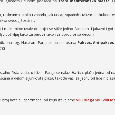
vojim izgledom i duhom podseća na
stara mediteranska mesta.
Ov
askrsnica istoka i zapada, jak uticaj zapadnih civilizacija i kultura o
crkva svetog Sostisa...
 i male mirne uvale do kojih se stiže jedino čamcem. Ljubazni i gotopr
jiv doživljaj kako za parove tako i za porodice sa decom.
adicionalnog. Naspram Parge se nalaze ostrva
Paksos, Antipaksos 
iti.
stalno čista voda, u blizini Parge se nalazi
Valtos
plaža jedna od na
čana a delom šljunkovita plaža, takođe važi za jednu od lepših plaža 
ki broj hotela i apartmana, od kojih izdvajamo
vilu Diogenis
i
vilu M