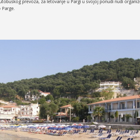
tobuskog prevoza, za letovanje u Pargi u svojoj ponudi nudi organizo
o Parge.