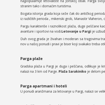
najpopularnije letovalište na Jonskoj obali. Parga s
stranim tako i domaćim turistima.
Bogata istorija grada koja seže čak do antičkog perioda, r
iz različitih perioda , mikenski grob, Manastir Vlaheron, 
Pargu karakteriše i raznolikost plaža, duge peščane kao
avanture i sportovi na vodi.
Letovanje u Pargi
je uzbudl
Duh ovog grada je živahan i moderan sa tragovima tr
nov u našoj ponudi i pravi je biser koji svakako treba otkr
Parga plaže
Gradska plaža u Pargi je duga i peščana, odlikuje je kri
nalazi na 3 km od Parge.
Plaža Sarakiniko
je delom peš
Parga apartmani i hoteli
U ponudi aranžmana za letovanje u Pargi, nalazi se veli