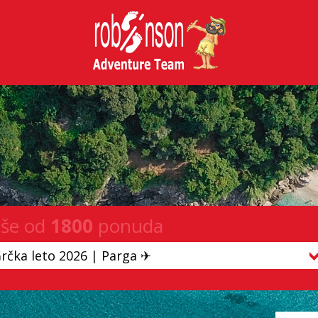
iše od
1800
ponuda
rčka leto 2026 | Parga ✈