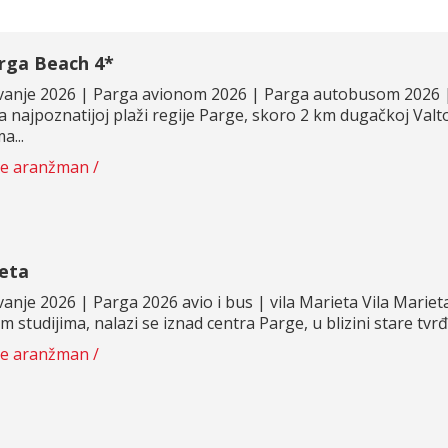
rga Beach 4*
vanje 2026 | Parga avionom 2026 | Parga autobusom 2026 
na najpoznatijoj plaži regije Parge, skoro 2 km dugačkoj Val
a...
te aranžman /
ieta
vanje 2026 | Parga 2026 avio i bus | vila Marieta Vila Mari
 studijima, nalazi se iznad centra Parge, u blizini stare tvr
te aranžman /