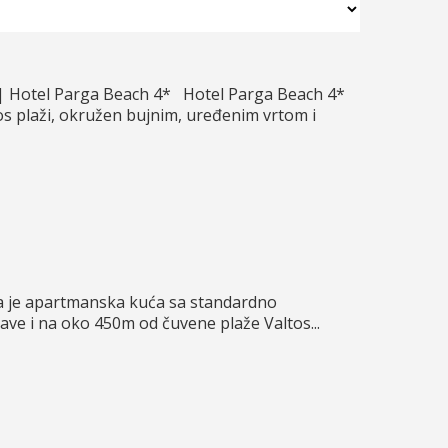
| Hotel Parga Beach 4* Hotel Parga Beach 4*
tos plaži, okružen bujnim, uređenim vrtom i
eta je apartmanska kuća sa standardno
đave i na oko 450m od čuvene plaže Valtos...