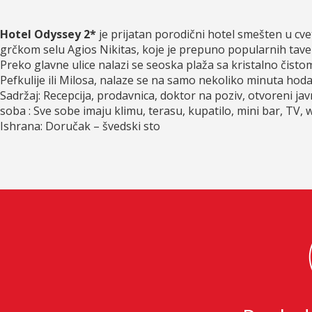
Hotel Odyssey 2*
je prijatan porodični hotel smešten u cve
grčkom selu Agios Nikitas, koje je prepuno popularnih tave
Preko glavne ulice nalazi se seoska plaža sa kristalno čist
Pefkulije ili Milosa, nalaze se na samo nekoliko minuta hoda;
Sadržaj: Recepcija, prodavnica, doktor na poziv, otvoreni ja
soba : Sve sobe imaju klimu, terasu, kupatilo, mini bar, TV, wi
Ishrana: Doručak – švedski sto