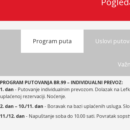
Pogled
Program puta
Uslovi putov
Važ
PROGRAM PUTOVANJA BR.99 – INDIVIDUALNI PREVOZ:
1. dan
- Putovanje individualnim prevozom. Dolazak na Lefk
uplaćenoj rezervaciji. Noćenje.
2. dan – 10./11. dan
- Boravak na bazi uplaćenih usluga. Sl
11./12. dan
- Napuštanje soba do 10.00 sati. Povratak sops