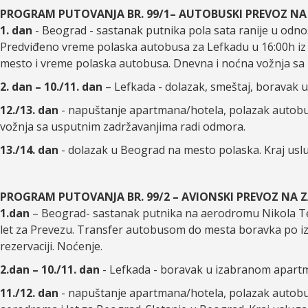
PROGRAM PUTOVANJA BR. 99/1– AUTOBUSKI PREVOZ NA
1. dan
- Beograd - sastanak putnika pola sata ranije u odno
Predviđeno vreme polaska autobusa za Lefkadu u 16:00h iz 
mesto i vreme polaska autobusa. Dnevna i noćna vožnja sa 
2. dan – 10./11. dan
– Lefkada - dolazak, smeštaj, boravak 
12./13. dan
- napuštanje apartmana/hotela, polazak autobu
vožnja sa usputnim zadržavanjima radi odmora.
13./14. dan
- dolazak u Beograd na mesto polaska. Kraj usl
PROGRAM PUTOVANJA BR. 99/2 – AVIONSKI PREVOZ NA 
1.dan
– Beograd- sastanak putnika na aerodromu Nikola Tes
let za Prevezu. Transfer autobusom do mesta boravka po i
rezervaciji. Noćenje.
2.dan – 10./11. dan
- Lefkada - boravak u izabranom apartm
11./12. dan
- napuštanje apartmana/hotela, polazak autobu