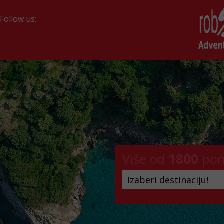
Follow us:
Više od
1800
pon
Izaberi destinaciju!