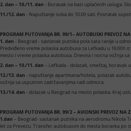
2. dan – 10./11. dan
- Boravak na bazi uplaćenih usluga. Sl
11./12. dan
- Napuštanje soba do 10.00 sati. Povratak sops
PROGRAM PUTOVANJA BR. 99/1– AUTOBUSKI PREVOZ NA
1. dan
- Beograd - sastanak putnika pola sata ranije u odno
Predviđeno vreme polaska autobusa za Lefkadu u 16:00h iz 
mesto i vreme polaska autobusa. Dnevna i noćna vožnja sa 
2. dan – 10./11. dan
– Lefkada - dolazak, smeštaj, boravak 
12./13. dan
- napuštanje apartmana/hotela, polazak autobu
vožnja sa usputnim zadržavanjima radi odmora.
13./14. dan
- dolazak u Beograd na mesto polaska. Kraj usl
PROGRAM PUTOVANJA BR. 99/2 – AVIONSKI PREVOZ NA 
1.dan
– Beograd- sastanak putnika na aerodromu Nikola Tes
let za Prevezu. Transfer autobusom do mesta boravka po i