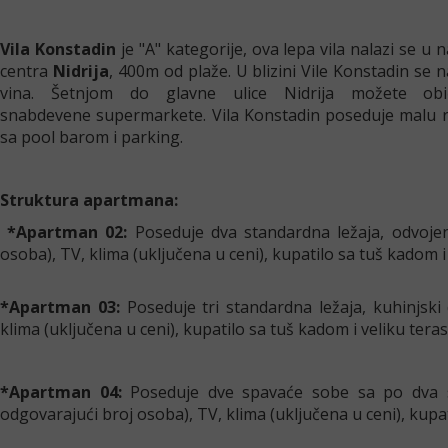
Vila Konstadin
je "A" kategorije, ova lepa vila nalazi se u
centra
Nidrija
, 400m od plaže. U blizini Vile Konstadin se 
vina. Šetnjom do glavne ulice Nidrija možete obi
snabdevene supermarkete. Vila Konstadin poseduje malu re
sa pool barom i parking.
Struktura apartmana:
*Apartman 02:
Poseduje dva standardna ležaja, odvojeni
osoba), TV, klima (uključena u ceni), kupatilo sa tuš kadom 
*Apartman 03:
Poseduje tri standardna ležaja, kuhinjski 
klima (uključena u ceni), kupatilo sa tuš kadom i veliku ter
*Apartman 04:
Poseduje dve spavaće sobe sa po dva sta
odgovarajući broj osoba), TV, klima (uključena u ceni), kupa