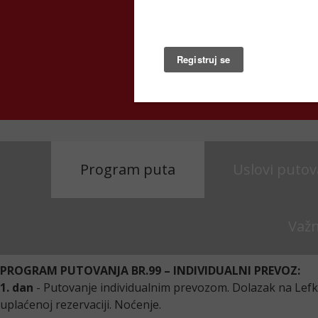
Pogled
Program puta
Uslovi putov
Važ
PROGRAM PUTOVANJA BR.99 – INDIVIDUALNI PREVOZ:
1. dan
- Putovanje individualnim prevozom. Dolazak na Lefk
uplaćenoj rezervaciji. Noćenje.