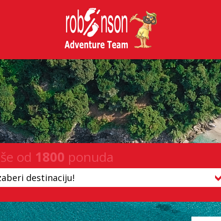
iše od
1800
ponuda
zaberi destinaciju!