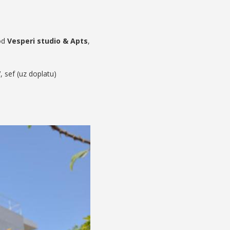
 od
Vesperi studio & Apts
,
, sef (uz doplatu)
Vesperi Studios & Apt