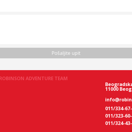
ROBINSON ADVENTURE TEAM
Beogradska
11000 Beog
info@robin
011/334-67
011/323-60
011/324-43