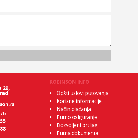
ROBINSON INFO
 29,
rad
Opšti uslovi putovanja
Korisne informacije
son.rs
Način plaćanja
-76
Putno osiguranje
-55
Dozvoljeni prtljag
-88
Putna dokumenta