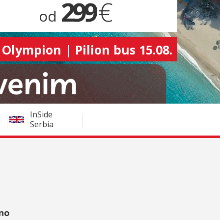
299
€
od
 Olympion | Pilion bus 15.08.
InSide
Serbia
mno