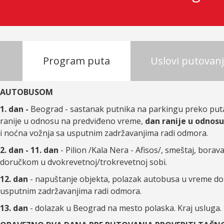
Program puta
Uslovi putovan
AUTOBUSOM
1. dan -
Beograd - sastanak putnika na parkingu
preko put
ranije u odnosu na predviđeno vreme,
dan ranije u odnosu
i noćna vožnja sa usputnim zadržavanjima radi odmora.
2. dan - 11. dan
- Pilion /Kala Nera - Afisos/, smeštaj, bora
doručkom u dvokrevetnoj/trokrevetnoj sobi.
12. dan
- napuštanje objekta, polazak autobusa u vreme do
usputnim zadržavanjima radi odmora.
13. dan
- dolazak u Beograd na mesto polaska. Kraj usluga.