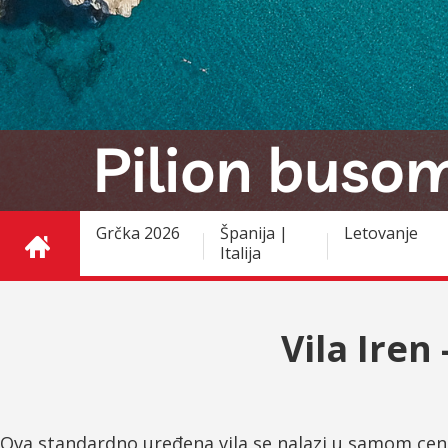
Grčka 2026
Španija |
Letovanje
Italija
Vila Iren 
Ova standardno uređena vila se nalazi u samom cen