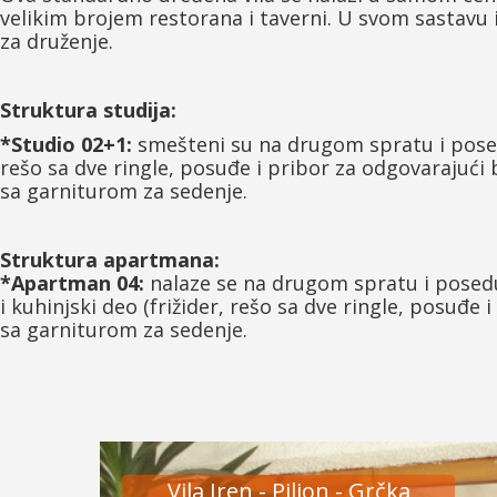
velikim brojem restorana i taverni. U svom sastav
za druženje.
Struktura studija:
*Studio 02+1:
smešteni su na drugom spratu i poseduj
rešo sa dve ringle, posuđe i pribor za odgovarajući 
sa garniturom za sedenje.
Struktura apartmana:
*Apartman 04:
nalaze se na drugom spratu i posed
i kuhinjski deo (frižider, rešo sa dve ringle, posuđe
sa garniturom za sedenje.
Vila Iren - Pilion - Grčka