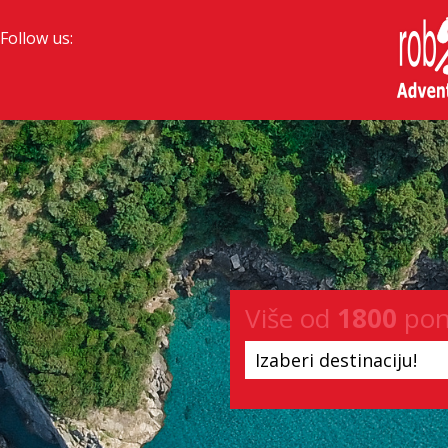
Follow us:
Više od
1800
pon
Izaberi destinaciju!