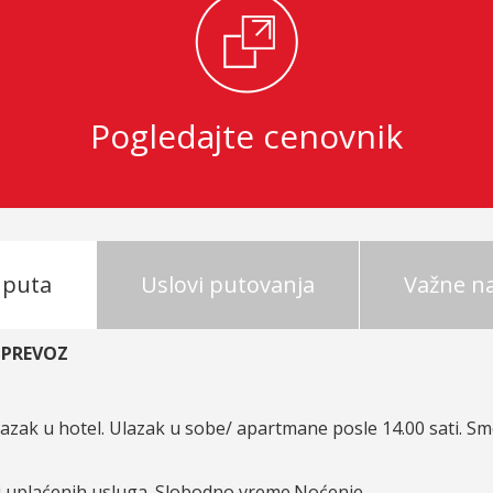
Pogledajte cenovnik
 puta
Uslovi putovanja
Važne 
 PREVOZ
zak u hotel. Ulazak u sobe/ apartmane posle 14.00 sati. Sme
 uplaćenih usluga. Slobodno vreme.Noćenje.