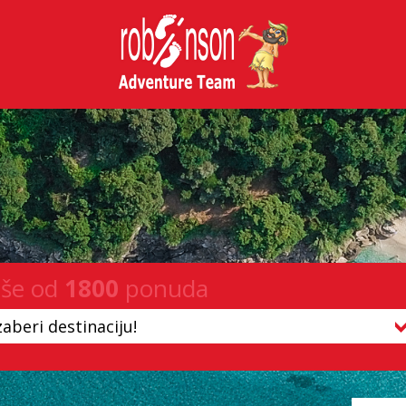
iše od
1800
ponuda
zaberi destinaciju!