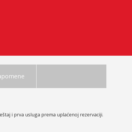
napomene
štaj i prva usluga prema uplaćenoj rezervaciji.