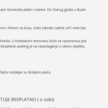
ane Slovenske plaže i marine. Do Starog grada u Budvi
inom i fenom za kosu. Sobe takođe sadrže sef i mini-bar.
 hotelu. U hotelskom restoranu služe se raznovrsna jela
. Besplatan parking je na raspolaganju u okviru objekta.
Plažni mobilijar se dodatno plaća.
UJE BESPLATNO ( u sobi)