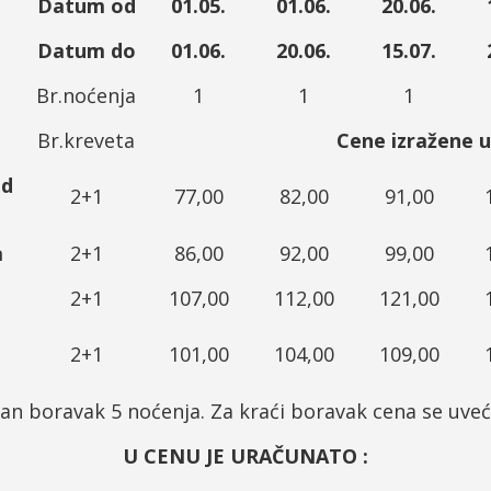
Datum od
01.05.
01.06.
20.06.
Datum do
01.06.
20.06.
15.07.
Br.noćenja
1
1
1
Br.kreveta
Cene izražene u
ed
2+1
77,00
82,00
91,00
a
2+1
86,00
92,00
99,00
2+1
107,00
112,00
121,00
2+1
101,00
104,00
109,00
an boravak 5 noćenja. Za kraći boravak cena se uve
U CENU JE URAČUNATO :