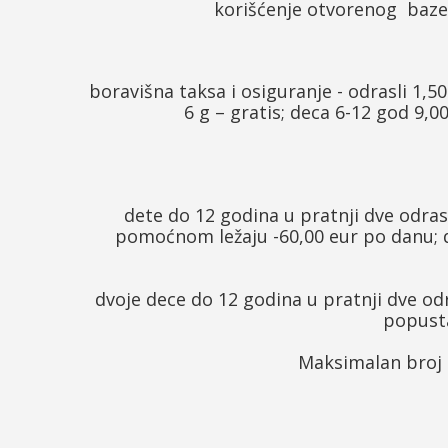
korišćenje otvorenog bazen
boravišna taksa i osiguranje - odrasli 1,
6 g – gratis; deca 6-12 god 9,0
dete do 12 godina u pratnji dve odrasl
pomoćnom ležaju -60,00 eur po danu; d
dvoje dece do 12 godina u pratnji dve od
popusta
Maksimalan broj o