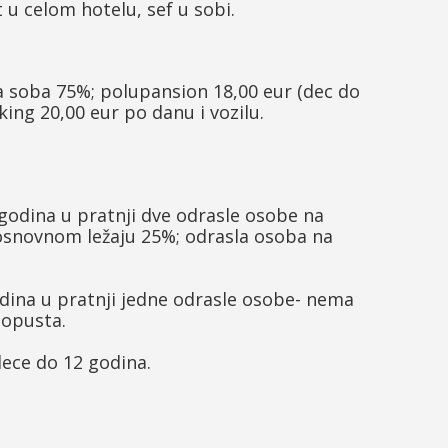
u celom hotelu, sef u sobi.
na soba 75%; polupansion 18,00 eur (dec do
king 20,00 eur po danu i vozilu.
2 godina u pratnji dve odrasle osobe na
 osnovnom ležaju 25%; odrasla osoba na
odina u pratnji jedne odrasle osobe- nema
popusta.
dece do 12 godina.