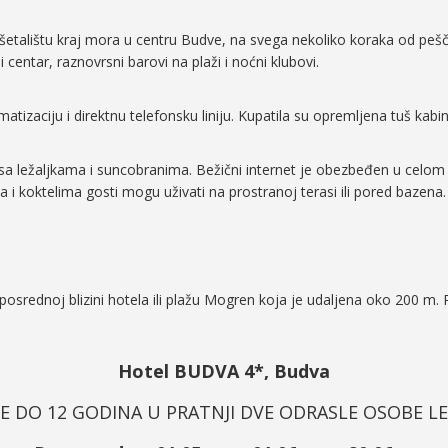
talištu kraj mora u centru Budve, na svega nekoliko koraka od pešč
i centar, raznovrsni barovi na plaži i noćni klubovi.
atizaciju i direktnu telefonsku liniju. Kupatila su opremljena tuš kab
 sa ležaljkama i suncobranima. Bežični internet je obezbeđen u celom
a i koktelima gosti mogu uživati na prostranoj terasi ili pored bazena
posrednoj blizini hotela ili plažu Mogren koja je udaljena oko 200 m. 
Hotel BUDVA 4*, Budva
E DO 12 GODINA U PRATNJI DVE ODRASLE OSOBE LET