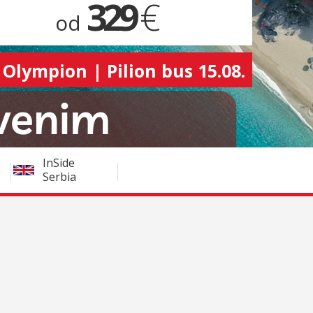
329
€
od
 Olympion | Pilion bus 15.08.
InSide
Serbia