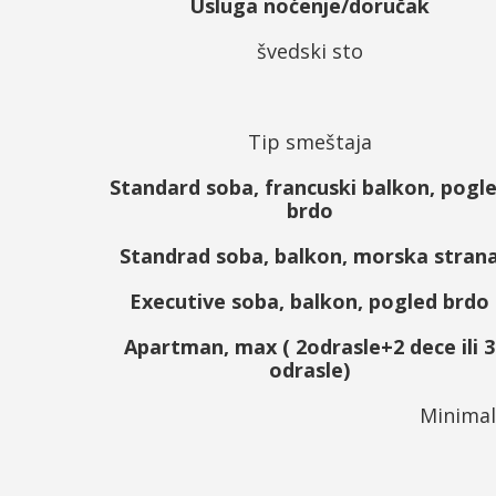
Usluga noćenje/doručak
švedski sto
Tip smeštaja
Standard soba, francuski balkon, pogl
brdo
Standrad soba, balkon, morska stran
Executive soba, balkon, pogled brdo
Apartman, max ( 2odrasle+2 dece ili 3
odrasle)
Minimal