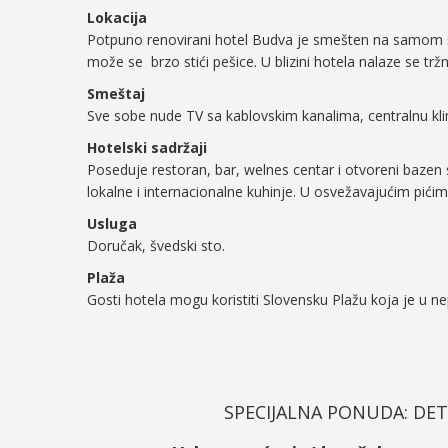
Lokacija
Potpuno renovirani hotel Budva je smešten na samom še
može se brzo stići pešice. U blizini hotela nalaze se tržn
Smeštaj
Sve sobe nude TV sa kablovskim kanalima, centralnu klim
Hotelski sadržaji
Poseduje restoran, bar, welnes centar i otvoreni bazen
lokalne i internacionalne kuhinje. U osvežavajućim pićim
Usluga
Doručak, švedski sto.
Plaža
Gosti hotela mogu koristiti Slovensku Plažu koja je u ne
SPECIJALNA PONUDA: DET