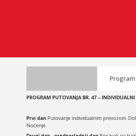
Program
PROGRAM PUTOVANJA BR. 47 – INDIVIDUALNI
Prvi dan
Putovanje individualnim prevozom. Dola
Noćenje.
Drugi dan - predposlednji dan
Boravak na bazi