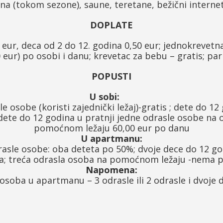
a (tokom sezone), saune, teretane, bežični internet 
DOPLATE
50 eur, deca od 2 do 12. godina 0,50 eur; jednokrevet
0 eur) po osobi i danu; krevetac za bebu – gratis; par
POPUSTI
U sobi:
e osobe (koristi zajednički ležaj)-gratis ; dete do 1
ete do 12 godina u pratnji jedne odrasle osobe na
pomoćnom ležaju 60,00 eur po danu
U apartmanu:
rasle osobe: oba deteta po 50%; dvoje dece do 12 g
; treća odrasla osoba na pomoćnom ležaju -nema 
Napomena:
soba u apartmanu – 3 odrasle ili 2 odrasle i dvoje 